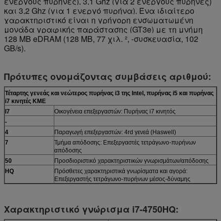
ενεργούς πυρήνες), 3,1 Ghz (για 2 ενεργούς πυρήνες)
και 3,2 Ghz (για 1 ενεργό πυρήνα). Ένα ιδιαίτερο
χαρακτηριστικό είναι η γρήγορη ενσωματωμένη
μονάδα γραφικής παράστασης (GT3e) με τη μνήμη
128 ΜΒ eDRAM (128 ΜΒ, 77 χιλ. ², -συσκευασία, 102
GB/s).
Πρότυπες ονομάζοντας συμβάσεις αριθμού:
Τέταρτης γενεάς και νεώτερος πυρήνας i3 της Intel, πυρήνας i5 και πυρήνας
i7 κινητές ΚΜΕ
I7
Οικογένεια επεξεργαστών: Πυρήνας i7 κινητός
-
4
Παραγωγή επεξεργαστών: 4rd γενεά (Haswell)
7
Τμήμα απόδοσης: Επεξεργαστές τετράγωνο-πυρήνων
απόδοσης
50
Προσδιοριστικό χαρακτηριστικών γνωρισμάτων/απόδοσης
HQ
Πρόσθετες χαρακτηριστικά γνωρίσματα και αγορά:
Επεξεργαστής τετράγωνο-πυρήνων μέσος-δύναμης
Χαρακτηριστικό γνώρισμα i7-4750HQ: