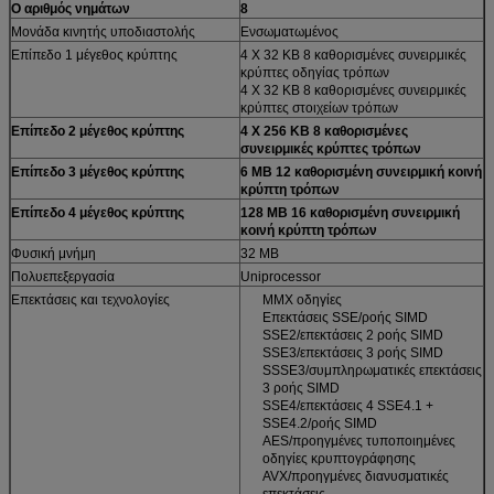
Ο αριθμός νημάτων
8
Μονάδα κινητής υποδιαστολής
Ενσωματωμένος
Επίπεδο 1 μέγεθος κρύπτης
4 X 32 KB 8 καθορισμένες συνειρμικές
κρύπτες οδηγίας τρόπων
4 X 32 KB 8 καθορισμένες συνειρμικές
κρύπτες στοιχείων τρόπων
Επίπεδο 2 μέγεθος κρύπτης
4 X 256 KB 8 καθορισμένες
συνειρμικές κρύπτες τρόπων
Επίπεδο 3 μέγεθος κρύπτης
6 ΜΒ 12 καθορισμένη συνειρμική κοινή
κρύπτη τρόπων
Επίπεδο 4 μέγεθος κρύπτης
128 ΜΒ 16 καθορισμένη συνειρμική
κοινή κρύπτη τρόπων
Φυσική μνήμη
32 ΜΒ
Πολυεπεξεργασία
Uniprocessor
Επεκτάσεις και τεχνολογίες
MMX οδηγίες
Επεκτάσεις SSE/ροής SIMD
SSE2/επεκτάσεις 2 ροής SIMD
SSE3/επεκτάσεις 3 ροής SIMD
SSSE3/συμπληρωματικές επεκτάσεις
3 ροής SIMD
SSE4/επεκτάσεις 4 SSE4.1 +
SSE4.2/ροής SIMD
AES/προηγμένες τυποποιημένες
οδηγίες κρυπτογράφησης
AVX/προηγμένες διανυσματικές
επεκτάσεις