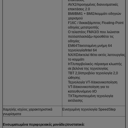
AVX2/προηγμένες διανυσματικές
επεκτάσεις 2.0
BMI/BMI1 + BMI2/κομμάτι οδηγιών
χειρισμού
F16C / δεκαεξάμπιτες Floating-Point
οδηγίες μετατροπής
Ο τελεστέος FMA3/3 που λιώνεται
πολλαπλασιάζω-προσθέτει τις
οδηγίες
EM64T/εκτεταμένη μνήμη 64
τεχνολογία/Intel 64
NX/XD/εκτελεί θέτει εκτός λειτουργίας
το κομμάτι
HT/υπερβολικός-πέρασμα κλωστής
σε βελόνα της τεχνολογίας
TBT 2,0/στροβιλο τεχνολογία 2,0
ώθησης
Τεχνολογία VT-Χ/εικονικοποίηση
VT-δ/εικονικοποίηση για το
κατευθυνόμενο I/O
TXT/εμπιστευμένη τεχνολογία
εκτέλεσης
Χαμηλής ισχύος χαρακτηριστικά
Ενισχυμένη τεχνολογία SpeedStep
γνωρίσματα
Ενσωματωμένα περιφερειακές μονάδες/συστατικά: