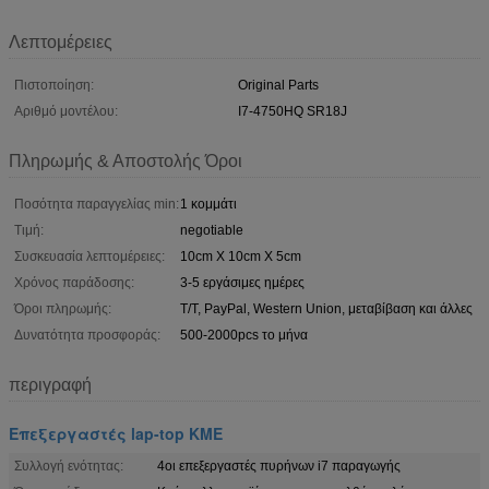
Λεπτομέρειες
Πιστοποίηση:
Original Parts
Αριθμό μοντέλου:
I7-4750HQ SR18J
Πληρωμής & Αποστολής Όροι
Ποσότητα παραγγελίας min:
1 κομμάτι
Τιμή:
negotiable
Συσκευασία λεπτομέρειες:
10cm X 10cm X 5cm
Χρόνος παράδοσης:
3-5 εργάσιμες ημέρες
Όροι πληρωμής:
T/T, PayPal, Western Union, μεταβίβαση και άλλες
Δυνατότητα προσφοράς:
500-2000pcs το μήνα
περιγραφή
Επεξεργαστές lap-top ΚΜΕ
Συλλογή ενότητας:
4οι επεξεργαστές πυρήνων i7 παραγωγής