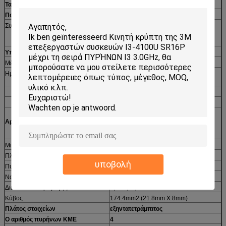
Ταχύτητα λεωφορείων
5 GT/s DMI
Πολλαπλασιαστής ρολογιών
20
Συσκευασία
συσκευασία 1364-σφαιρών
μικροϋπολογιστής-FCBGA
(FCBGA1364)
Υποδοχή
BGA1364
Μέγεθος
1.48» Χ 1,26»/3.75cm X 3.2cm
Ημερομηνία εισαγωγής
2 Ιουνίου 2013 (έναρξη)
4 Ιουνίου 2013 (ανακοίνωση)
Αρχιτεκτονική/Microarchitecture:
Microarchitecture
Haswell
Πλατφόρμα
Κόλπος καρχαριών
υποβολή
Πυρήνας επεξεργαστών
Κρύσταλλο καλά
Να περπατήσει πυρήνων
C0 (SR18J)
Διαδικασία παραγωγής
0,022 μικρό
Κύβος
174.4mm2 (21.8mm X 8mm)
Πλάτος στοιχείων
εξηντατετράμπιτος
Ο αριθμός πυρήνων ΚΜΕ
4