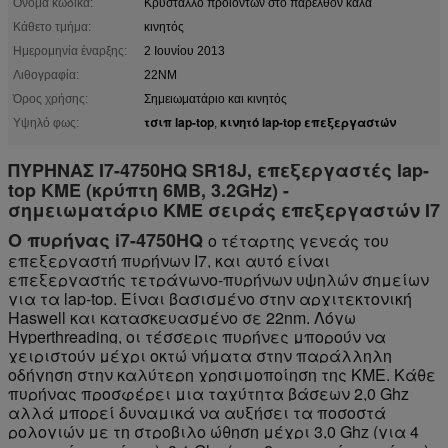
Όνομα κώδικα:
Κρύσταλλο προϊόντων στο παρελθόν καλά
Κάθετο τμήμα:
κινητός
Ημερομηνία έναρξης:
2 Ιουνίου 2013
Λιθογραφία:
22NM
Όρος χρήσης:
Σημειωματάριο και κινητός
τσιπ lap-top
κινητό lap-top επεξεργαστών
Υψηλό φως:
,
ΠΥΡΗΝΑΣ I7-4750HQ SR18J, επεξεργαστές lap-
top ΚΜΕ (κρύπτη 6MB, 3.2GHz) -
σημειωματάριο ΚΜΕ σειράς επεξεργαστών I7
Ο πυρήνας i7-4750HQ
ο τέταρτης γενεάς του
επεξεργαστή πυρήνων I7, και αυτό είναι
επεξεργαστής τετράγωνο-πυρήνων υψηλών σημείων
για τα lap-top. Είναι βασισμένο στην αρχιτεκτονική
Haswell και κατασκευασμένο σε 22nm. Λόγω
Hyperthreading, οι τέσσερις πυρήνες μπορούν να
χειριστούν μέχρι οκτώ νήματα στην παράλληλη
οδήγηση στην καλύτερη χρησιμοποίηση της ΚΜΕ. Κάθε
πυρήνας προσφέρει μια ταχύτητα βάσεων 2,0 Ghz
αλλά μπορεί δυναμικά να αυξήσει τα ποσοστά
ρολογιών με τη στροβιλο ώθηση μέχρι 3,0 Ghz (για 4