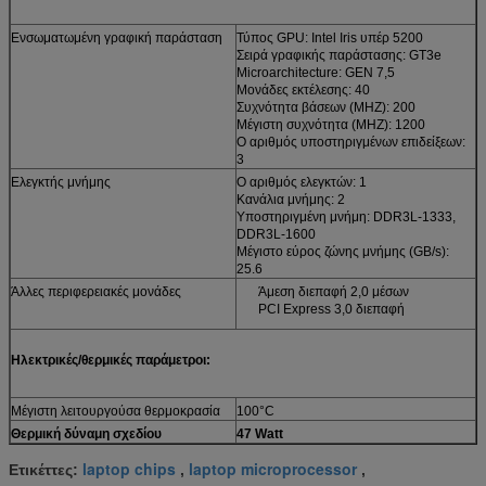
Ενσωματωμένη γραφική παράσταση
Τύπος GPU: Intel Iris υπέρ 5200
Σειρά γραφικής παράστασης: GT3e
Microarchitecture: GEN 7,5
Μονάδες εκτέλεσης: 40
Συχνότητα βάσεων (MHZ): 200
Μέγιστη συχνότητα (MHZ): 1200
Ο αριθμός υποστηριγμένων επιδείξεων:
3
Ελεγκτής μνήμης
Ο αριθμός ελεγκτών: 1
Κανάλια μνήμης: 2
Υποστηριγμένη μνήμη: DDR3L-1333,
DDR3L-1600
Μέγιστο εύρος ζώνης μνήμης (GB/s):
25.6
Άλλες περιφερειακές μονάδες
Άμεση διεπαφή 2,0 μέσων
PCI Express 3,0 διεπαφή
Ηλεκτρικές/θερμικές παράμετροι:
Μέγιστη λειτουργούσα θερμοκρασία
100°C
Θερμική δύναμη σχεδίου
47 Watt
laptop chips
laptop microprocessor
Ετικέττες:
,
,