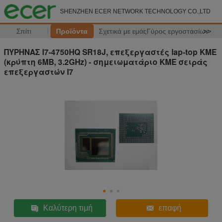
SHENZHEN ECER NETWORK TECHNOLOGY CO.,LTD
Σπίτι
Προϊόντα
Σχετικά με εμάς
Γύρος εργοστασίων
>>
ΠΥΡΗΝΑΣ I7-4750HQ SR18J, επεξεργαστές lap-top ΚΜΕ
(κρύπτη 6MB, 3.2GHz) - σημειωματάριο ΚΜΕ σειράς
επεξεργαστών I7
Καλύτερη τιμή
επαφή