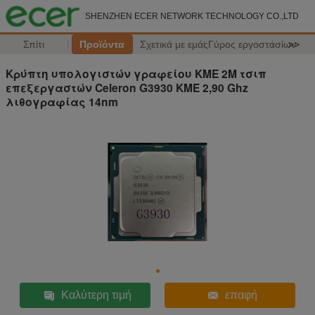
SHENZHEN ECER NETWORK TECHNOLOGY CO.,LTD
Σπίτι
Προϊόντα
Σχετικά με εμάς
Γύρος εργοστασίων
>>
Κρύπτη υπολογιστών γραφείου ΚΜΕ 2M τσιπ
επεξεργαστών Celeron G3930 ΚΜΕ 2,90 Ghz
λιθογραφίας 14nm
Καλύτερη τιμή
επαφή