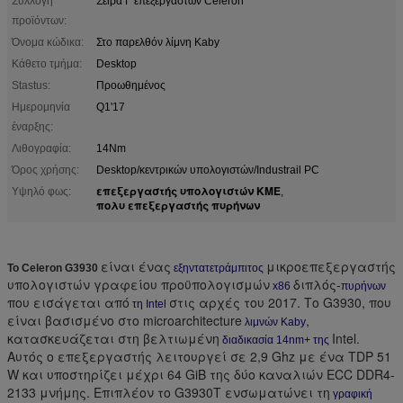
Συλλογή
Σειρά Γ επεξεργαστών Celeron
προϊόντων:
Όνομα κώδικα:
Στο παρελθόν λίμνη Kaby
Κάθετο τμήμα:
Desktop
Stastus:
Προωθημένος
Ημερομηνία
Q1'17
έναρξης:
Λιθογραφία:
14Nm
Όρος χρήσης:
Desktop/κεντρικών υπολογιστών/Industrail PC
επεξεργαστής υπολογιστών ΚΜΕ
Υψηλό φως:
,
πολυ επεξεργαστής πυρήνων
είναι ένας
μικροεπεξεργαστής
Το Celeron G3930
εξηντατετράμπιτος
υπολογιστών γραφείου προϋπολογισμών
διπλός-
x86
πυρήνων
που εισάγεται από
στις αρχές του 2017. Το G3930, που
τη Intel
είναι βασισμένο στο microarchitecture
,
λιμνών Kaby
κατασκευάζεται στη βελτιωμένη
Intel.
διαδικασία 14nm+ της
Αυτός ο επεξεργαστής λειτουργεί σε 2,9 Ghz με ένα TDP 51
W και υποστηρίζει μέχρι 64 GiB της δύο καναλιών ECC DDR4-
2133 μνήμης. Επιπλέον το G3930T ενσωματώνει τη
γραφική