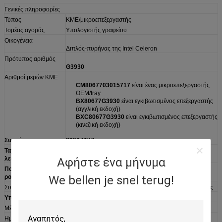
Γενικές πληροφορίες
Τύπος
ΚΜΕ/μικροεπεξεργαστής
Τομέας αγοράς
Υπολογιστής γραφείου
Οικογένεια
Διπλός-πυρήνας της Intel Celeron
Πρότυπος αριθμός
G3930
Αριθμοί μερών ΚΜΕ
CM8067703015717
είναι ένας μικροεπεξεργαστής
OEM/tray
BX80677G3930
είναι εγκιβωτισμένος επεξεργαστής
(αγγλική εκδοχή)
BXC80677G3930
είναι εγκιβωτισμένος επεξεργαστής
(κινεζική εκδοχή)
Συχνότητα
2900 MHZ
Ταχύτητα
8 GT/s DMI
λεωφορείων
Αφήστε ένα μήνυμα
Πολλαπλασιαστής
29
ρολογιών
We bellen je snel terug!
Συσκευασία
σειρά πλέγματος εδάφους κτύπημα-τσιπ 1151-εδάφους
Υποδοχή
Υποδοχή 1151/H4/LGA1151
Μέγεθος
1.48» Χ 1,48»/3.75cm X 3.75cm
Ημερομηνία
3 Ιανουαρίου 2017