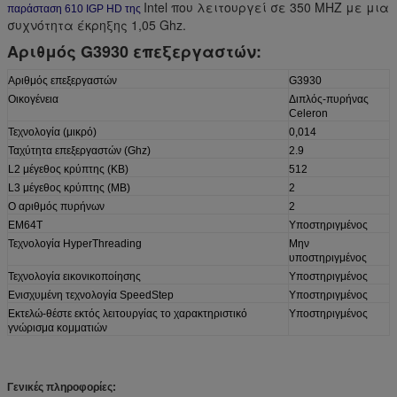
Intel που λειτουργεί σε 350 MHZ με μια
παράσταση 610
IGP
HD
της
συχνότητα έκρηξης 1,05 Ghz.
Αριθμός G3930 επεξεργαστών:
Αριθμός επεξεργαστών
G3930
Οικογένεια
Διπλός-πυρήνας
Celeron
Τεχνολογία (μικρό)
0,014
Ταχύτητα επεξεργαστών (Ghz)
2.9
L2 μέγεθος κρύπτης (KB)
512
L3 μέγεθος κρύπτης (ΜΒ)
2
Ο αριθμός πυρήνων
2
EM64T
Υποστηριγμένος
Τεχνολογία HyperThreading
Μην
υποστηριγμένος
Τεχνολογία εικονικοποίησης
Υποστηριγμένος
Ενισχυμένη τεχνολογία SpeedStep
Υποστηριγμένος
Εκτελώ-θέστε εκτός λειτουργίας το χαρακτηριστικό
Υποστηριγμένος
γνώρισμα κομματιών
Γενικές πληροφορίες: