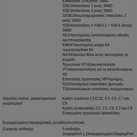
Επεκτάσεις SSE/ροής SIMD
SSE2/επεκτάσεις 2 ροής SIMD
SSE3/επεκτάσεις 3 ροής SIMD
SSSE3/συμπληρωματικές επεκτάσεις 3
ροής SIMD
SSE4/επεκτάσεις 4 SSE4.1 + SSE4.2/ροής
SIMD
AES/προηγμένες τυποποιημένες οδηγίες
κρυπτογράφησης
EM64T/εκτεταμένη μνήμη 64
τεχνολογία/Intel 64
NX/XD/εκτελεί θέτει εκτός λειτουργίας το
κομμάτι
Τεχνολογία VT-Χ/εικονικοποίηση
VT-δ/εικονικοποίηση για το κατευθυνόμενο
I/O
Επεκτάσεις προστασίας MPX/μνήμης
SGX/λογισμικού επεκτάσεις φρουράς
TSX/συναλλαγών επεκτάσεις συγχρονισμού
Χαμηλής ισχύος χαρακτηριστικά
Κράτη πυρήνων C1/C1E, C3, C6, C7 και
γνωρίσματα
C8
Κράτη συσκευασίας C2, C3, C6, C7 και C8
Ενισχυμένη τεχνολογία SpeedStep
Ενσωματωμένα περιφερειακές μονάδες/συστατικά
Ελεγκτής επίδειξης
3 επιδείξεις
DisplayPort 1,2/ενσωματωμένο DisplayPort