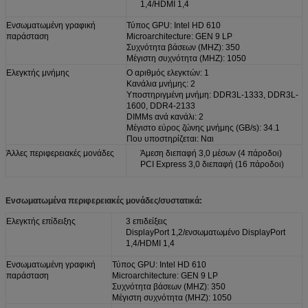
1,4/HDMI 1,4
Ενσωματωμένη γραφική
Τύπος GPU: Intel HD 610
παράσταση
Microarchitecture: GEN 9 LP
Συχνότητα βάσεων (MHZ): 350
Μέγιστη συχνότητα (MHZ): 1050
Ελεγκτής μνήμης
Ο αριθμός ελεγκτών: 1
Κανάλια μνήμης: 2
Υποστηριγμένη μνήμη: DDR3L-1333, DDR3L-
1600, DDR4-2133
DIMMs ανά κανάλι: 2
Μέγιστο εύρος ζώνης μνήμης (GB/s): 34.1
Που υποστηρίζεται: Ναι
Άλλες περιφερειακές μονάδες
Άμεση διεπαφή 3,0 μέσων (4 πάροδοι)
PCI Express 3,0 διεπαφή (16 πάροδοι)
Ενσωματωμένα περιφερειακές μονάδες/συστατικά:
Ελεγκτής επίδειξης
3 επιδείξεις
DisplayPort 1,2/ενσωματωμένο DisplayPort
1,4/HDMI 1,4
Ενσωματωμένη γραφική
Τύπος GPU: Intel HD 610
παράσταση
Microarchitecture: GEN 9 LP
Συχνότητα βάσεων (MHZ): 350
Μέγιστη συχνότητα (MHZ): 1050