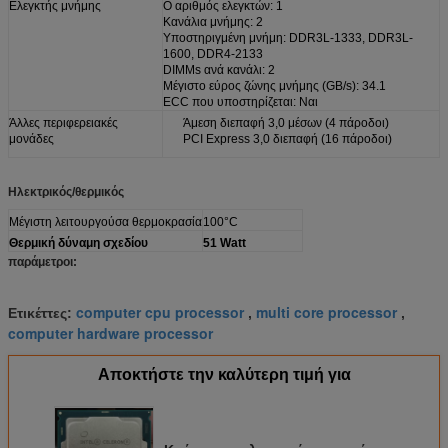
Ελεγκτής μνήμης
Ο αριθμός ελεγκτών: 1
Κανάλια μνήμης: 2
Υποστηριγμένη μνήμη: DDR3L-1333, DDR3L-
1600, DDR4-2133
DIMMs ανά κανάλι: 2
Μέγιστο εύρος ζώνης μνήμης (GB/s): 34.1
ECC που υποστηρίζεται: Ναι
Άλλες περιφερειακές
Άμεση διεπαφή 3,0 μέσων (4 πάροδοι)
μονάδες
PCI Express 3,0 διεπαφή (16 πάροδοι)
Ηλεκτρικός/θερμικός
Μέγιστη λειτουργούσα θερμοκρασία
100°C
Θερμική δύναμη σχεδίου
51 Watt
παράμετροι:
computer cpu processor
multi core processor
Ετικέττες:
,
,
computer hardware processor
Αποκτήστε την καλύτερη τιμή για