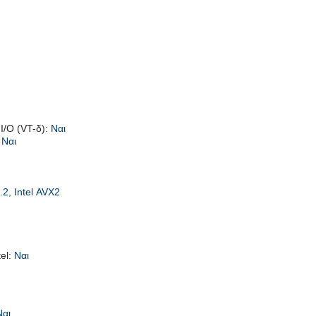
 I/O (VT-δ):
Ναι
:
Ναι
.2, Intel AVX2
el:
Ναι
Ναι