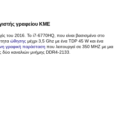
ογιστής γραφείου ΚΜΕ
χές του 2016. Το i7-6770HQ, που είναι βασισμένο στο
τητα
ώθησης
μέχρι 3,5 Ghz με ένα TDP 45 W και ένα
νη γραφική παράσταση
που λειτουργεί σε 350 MHZ με μια
ης δύο καναλιών μνήμης DDR4-2133.