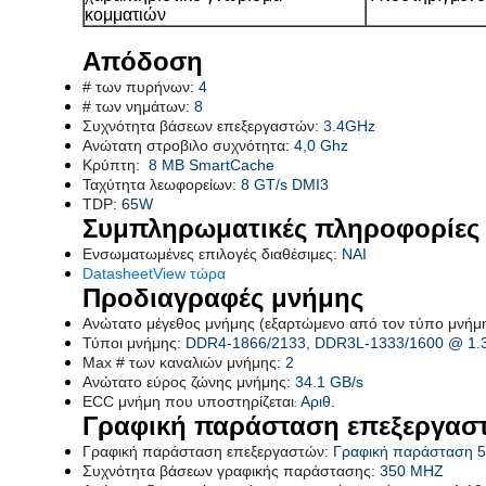
κομματιών
Απόδοση
# των πυρήνων:
4
# των νημάτων:
8
Συχνότητα βάσεων επεξεργαστών:
3.4GHz
Ανώτατη στροβιλο συχνότητα:
4,0 Ghz
Κρύπτη:
8 ΜΒ SmartCache
Ταχύτητα λεωφορείων:
8 GT/s DMI3
TDP: 6
5W
Συμπληρωματικές πληροφορίες
Ενσωματωμένες επιλογές διαθέσιμες:
ΝΑΙ
DatasheetView τώρα
Προδιαγραφές μνήμης
Ανώτατο μέγεθος μνήμης (εξαρτώμενο από τον τύπο μνήμ
Τύποι μνήμης:
DDR4-1866/2133, DDR3L-1333/1600 @ 1.
Max # των καναλιών μνήμης:
2
Ανώτατο εύρος ζώνης μνήμης:
34.1 GB/s
ECC μνήμη που υποστηρίζεται
Αριθ.
:
Γραφική παράσταση επεξεργασ
Γραφική παράσταση επεξεργαστών:
Γραφική παράσταση 53
Συχνότητα βάσεων γραφικής παράστασης:
350 MHZ