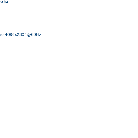
 Ghz
το 4096x2304@60Hz