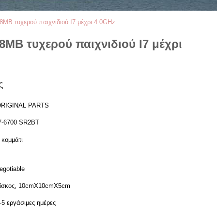
8MB τυχερού παιχνιδιού I7 μέχρι 4.0GHz
8MB τυχερού παιχνιδιού I7 μέχρι
ς
RIGINAL PARTS
7-6700 SR2BT
 κομμάτι
egotiable
ίσκος, 10cmX10cmX5cm
-5 εργάσιμες ημέρες