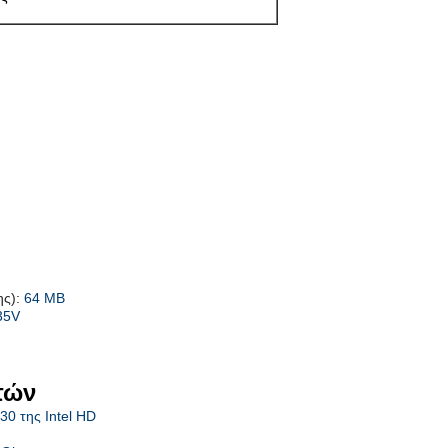
ης):
64 ΜΒ
35V
τών
0 της Intel HD