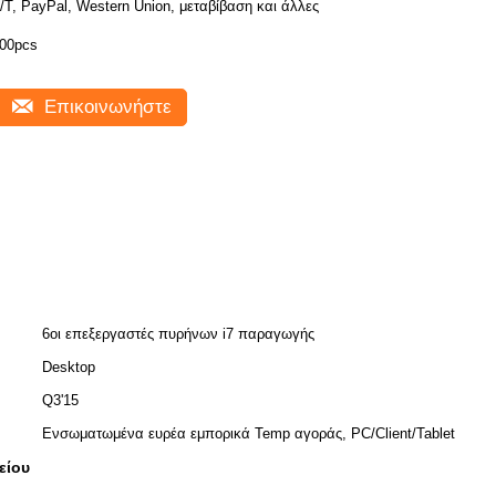
/T, PayPal, Western Union, μεταβίβαση και άλλες
00pcs
Επικοινωνήστε
6οι επεξεργαστές πυρήνων i7 παραγωγής
Desktop
Q3'15
Ενσωματωμένα ευρέα εμπορικά Temp αγοράς, PC/Client/Tablet
είου