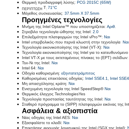
Θερμική προδιαγραφή λύσης:
PCG 2015C (65W)
Τ
71°C
ΠΕΡΊΠΤΩΣΗ
:
Μέγεθος συσκευασίας:
37.5mm X 37.5mm
Προηγμένες τεχνολογίες
Μνήμη της Intel Optane™ που υποστηρίζεται:
Αριθ.
Στροβιλο τεχνολογία ώθησης της Intel:
2.0
Επιλεξιμότητα πλατφορμών της Intel vPro™:
Ναι
Intel υπερβολικός-που περνά κλωστή στην τεχνολογία
Ναι
Τεχνολογία εικονικοποίησης της Intel (VT-Χ):
Ναι
Τεχνολογία εικονικοποίησης της Intel για το κατευθυνόμενο
Intel VT-Χ με τους εκτεταμένους πίνακες το (EPT) σελίδων
Tsx-Νι της Intel:
Ναι
Intel 64:
Ναι
Οδηγία καθορισμένη:
εξηντατετράμπιτος
Καθορισμένες επεκτάσεις οδηγίας:
Intel SSE4.1, Intel SSE4
Μη απασχόλησης κράτη:
Ναι
Ενισχυμένη τεχνολογία της Intel SpeedStep®
Ναι
Θερμικός έλεγχος TechnologiesYes
Τεχνολογία προστασίας ταυτότητας της Intel:
Ναι
Σταθερό πρόγραμμα το (SIPP) πλατφορμών εικόνας της Int
Ασφάλεια & αξιοπιστία
Νέες οδηγίες της Intel AES:
Ναι
Εξασφαλίστε το κλειδί:
Ναι
Επεκτάσεις φρουράς λογισμικού της Intel (SGX της Intel):