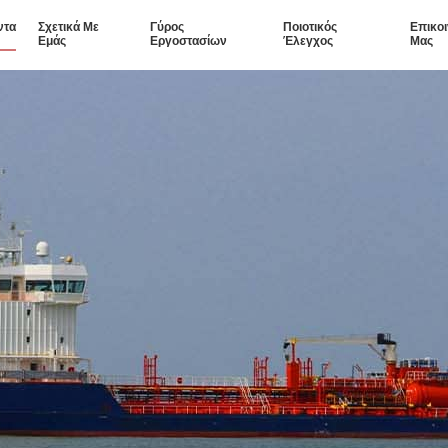
ντα
Σχετικά Με
Γύρος
Ποιοτικός
Επικο
Εμάς
Εργοστασίων
Έλεγχος
Μας