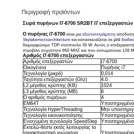
Περιγραφή προϊόντων
Σειρά πυρήνων I7-6700 SR2BT I7 επεξεργαστών 
Ο πυρήνας i7-6700
είναι μια
εξηντατετράμπιτη
απόδοση 
μια
Skylakemicroarchitecture
και κατασκευάζεται σε
διαδικ
διαμορφώσιμο TDP-πούπουλο 35 W. Αυτός ο επεξεργαστή
στροβιλο συχνότητα 950 MHZ και που ενσωματώνει 128 M
Αριθμός I7-6700 επεξεργαστών
Αριθμός επεξεργαστών
i7-6700
Οικογένεια
Πυρήνας i7
Τεχνολογία (μικρό)
0,014
Ταχύτητα επεξεργαστών (Ghz)
4.0
L2 μέγεθος κρύπτης (KB)
1024
L3 μέγεθος κρύπτης (ΜΒ)
6
Ο αριθμός πυρήνων
4
EM64T
Υποστηριγμένο
Τεχνολογία HyperThreading
Μην υποστηριγ
Τεχνολογία εικονικοποίησης
Υποστηριγμένο
Ενισχυμένη τεχνολογία SpeedStep
Υποστηριγμένο
Εκτελώ-θέστε εκτός λειτουργίας το
χαρακτηριστικό γνώρισμα
Υποστηριγμένο