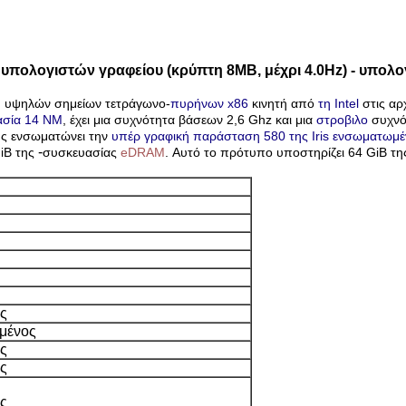
υπολογιστών γραφείου (κρύπτη 8MB, μέχρι 4.0Hz) - υπολ
υψηλών σημείων τετράγωνο-
πυρήνων
x86
κινητή από
τη Intel
στις αρ
ασία 14 NM
, έχει μια συχνότητα βάσεων 2,6 Ghz και μια
στροβιλο
συχνό
ς ενσωματώνει την
υπέρ γραφική παράσταση 580 της Iris
ενσωματωμέ
-
iB της
συσκευασίας
eDRAM
. Αυτό το πρότυπο υποστηρίζει 64 GiB τ
ς
μένος
ς
ς
ς