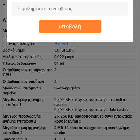
Ημερομηνία εισαγωγής
2 Ιουνίου 2013 (έναρξη)
4 Ιουνίου 2013 (ανακοίνωση)
Αρχιτεκτονική / Μικροαρχιτεκτονική:
υποβολή
Μικροαρχιτεκτονική
Haswell
Πλατφόρμα
Κόκκινος κόλπος
Πύργος επεξεργαστή
Haswell
Βασικό βήμα
C0 (SR18T)
Διαδικασία κατασκευής
0,022 μικρά
Πλάτος δεδομένων
64 bit
Ο αριθμός των πυρήνων της
2
CPU
Ο αριθμός των νημάτων
4
Μονάδα κυμαινόμενου
Ολοκληρωμένο
σημείου
Μέγεθος κρυφής μνήμης
2 x 32 KB 8-way set associative instruction
επιπέδου 1
caches
2 x 32 KB 8-way set associative data caches
Μέγεθος προσωρινής
2 x 256 KB ομαδοποιημένες συγκεντρωτικές
μνήμης επιπέδου 2
κρυφές μνήμες
Μέγεθος κρυφής μνήμης
3 MB 12-τρόπος συσχετιστική κοινή μνήμη
επιπέδου 3
cache
Φυσική μνήμη
16 GB