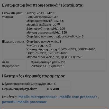
Ενσωματωμένα περιφερειακά / εξαρτήματα:
Ενσωματωμένα
Τύπος GPU: HD 4200
γραφικά
Βαθμίδα γραφικών: GT2
Μικροαρχιτεκτονική: Γεν. 7.5
[1]
Μονάδες εκτέλεσης: 20
Βάση συχνότητας (MHz): 200
Μέγιστη συχνότητα (MHz): 850
Ο αριθμός των υποστηριζόμενων οθονών: 3
Ελεγκτής μνήμης
Ο αριθμός των ελεγκτών: 1
Κανάλια μνήμης: 2
Υποστηριζόμενη μνήμη: DDR3L-1333, DDR3L-1600,
LPDDR3-1333, LPDDR3-1600
Μέγιστο εύρος ζώνης μνήμης (GB / s): 25.6
Άλλα
Άμεση διεπαφή μέσων 2.0
περιφερειακά
Διεπαφή PCI Express 2.0
Ηλεκτρικές / θερμικές παράμετροι:
Μέγιστη θερμοκρασία λειτουργίας
100 ° C
Θερμοδυναμική σχεδίαση
11,5 Watt
mobile microprocessor
mobile core processor
Ετικέττες:
,
,
powerful mobile processor