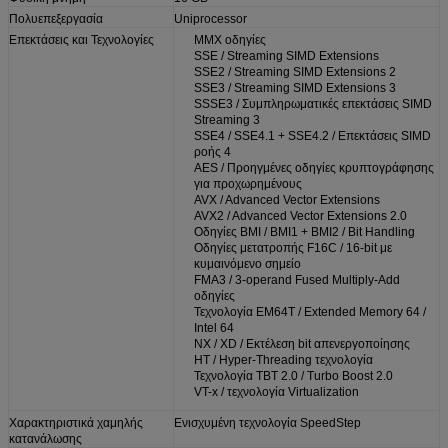
Πολυεπεξεργασία
Uniprocessor
Επεκτάσεις και Τεχνολογίες
MMX οδηγίες
SSE / Streaming SIMD Extensions
SSE2 / Streaming SIMD Extensions 2
SSE3 / Streaming SIMD Extensions 3
SSSE3 / Συμπληρωματικές επεκτάσεις SIMD
Streaming 3
SSE4 / SSE4.1 + SSE4.2 / Επεκτάσεις SIMD
ροής 4
AES / Προηγμένες οδηγίες κρυπτογράφησης
για προχωρημένους
AVX / Advanced Vector Extensions
AVX2 / Advanced Vector Extensions 2.0
Οδηγίες BMI / BMI1 + BMI2 / Bit Handling
Οδηγίες μετατροπής F16C / 16-bit με
κυμαινόμενο σημείο
FMA3 / 3-operand Fused Multiply-Add
οδηγίες
Τεχνολογία EM64T / Extended Memory 64 /
Intel 64
NX / XD / Εκτέλεση bit απενεργοποίησης
HT / Hyper-Threading τεχνολογία
Τεχνολογία TBT 2.0 / Turbo Boost 2.0
VT-x / τεχνολογία Virtualization
Χαρακτηριστικά χαμηλής
Ενισχυμένη τεχνολογία SpeedStep
κατανάλωσης