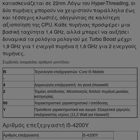
κατασκευάζεται σε 22nm.
Λόγω του Hyper-Threading, οι
δύο πυρήνες μπορούν να χειριστούν παράλληλα έως
και τέσσερις κλωστές, οδηγώντας σε καλύτερη
αξιοποίηση της CPU.
Κάθε πυρήνας προσφέρει μια
βασική ταχύτητα 1,4 GHz, αλλά μπορεί να αυξήσει
δυναμικά τα ρολόγια ρολογιού με Turbo Boost μέχρι
1,9 GHz για 1 ενεργό πυρήνα ή 1,6 GHz για 2 ενεργούς
πυρήνες.
Συμβολές ονομασίας αριθμού μοντέλου:
Ι5
Τεχνολογία επεξεργαστών: Core i5 Mobile
-
4
Δημιουργία επεξεργαστή: 4η γενιά (Haswell)
2
Τομέας απόδοσης: Μεταποιητές διπλού πυρήνα μεσαίας
κατηγορίας
00
Χαρακτηριστικό χαρακτηριστικό / απόδοσης
Y
Πρόσθετα χαρακτηριστικά και αγορά: Εξαιρετικά χαμηλός
επεξεργαστής ισχύος (11,5 Watt για Haswell)
Αριθμός επεξεργαστή i5-4200Y
Αριθμός επεξεργαστή
i5-4200Y