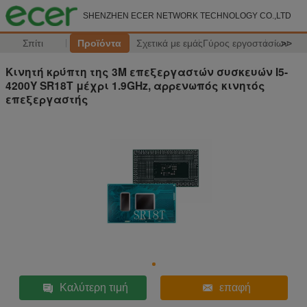
SHENZHEN ECER NETWORK TECHNOLOGY CO.,LTD
Σπίτι
Προϊόντα
Σχετικά με εμάς
Γύρος εργοστασίων
>>
Κινητή κρύπτη της 3M επεξεργαστών συσκευών I5-
4200Y SR18T μέχρι 1.9GHz, αρρενωπός κινητός
επεξεργαστής
Καλύτερη τιμή
επαφή