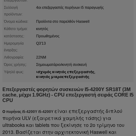
επεξεργαστών:
Συλλογή
4οι επεξεργαστές πυρήνων i5 παραγωγής
προϊόντων:
Όνομα κώδικα:
Προϊόντα στο παρελθόν Haswell
Κάθετο τμήμα:
κινητός
κατάστασης:
Προωθημένος
Ημερομηνία
Q3'13
έναρξης:
Λιθογραφία:
22NM
Όρος χρήσης:
Σημειωματάριο/κινητή συσκευή
ισχυρός κινητός επεξεργαστής
Υψηλό φως:
,
κινητός μικροεπεξεργαστής
Επεξεργαστές φορητών συσκευών I5-4200Y SR18T (3M
cache, μέχρι 1.9GHz) - CPU επεξεργαστή σειράς CORE I5
CPU
είναι επεξεργαστής διπλού
Ο
πυρήνας i5-4200Y i5-4200Y
πυρήνα ULV (εξαιρετικά χαμηλής τάσης) για
ultrabooks και tablets που ξεκίνησε το 2ο τρίμηνο του
2013. Βασίζεται στην αρχιτεκτονική Haswell και